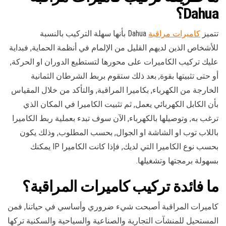
Dahua؟
تتميز
كاميرات مراقبة
Dahua بأنها سهلة التركيب بالنسبة
للأشخاص الذين لديهم القليل من الإلمام في أنظمة الحماية, فبداية
عليك تركيب الكاميرات على محورها لتستطيع الدوران او الحركة,
أو حتى تثبيتها بقوة, بعد ذلك ستقوم بربط الشرطان الثمانية
الخارجة من الكهرباء, بكاميرا المراقبة, والتأكد من خلال المقياس
بأن الكابل الكهربائي يعمل, ثم تثبيت الكاميرا في المكان الذي
ترغب به, وتوصيلها بالكهرباء, الآن سوف تبدء بعملية ربط الكاميرا
باللاب توب او الشاشة او الجوال, بحسب المطلوب, وذلك يكون
بحسب نوع الكاميرا التي لديك, فإذا كانت الكاميرا IP يمكنك
بسهولة برمجتها وتشغيلها.
ما فائدة تركيب كاميرات المراقبة؟
كاميرات المراقبة أصبحت شيء ضروري وأساسي في حياتنا, فمن
المستحيل للمنشآت التجارية والصناعية والسياحية والسكنية تركها