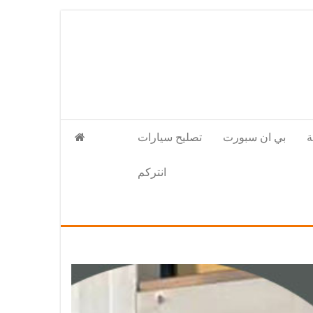
بي ان سبورت
تصليح سيارات
انتركم