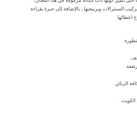
 التي تتميز كونها ذات مكانة مرموقة في هذا المجال،
ح اعطالها.
تطورة .
ف .
تفعة .
ة الزبائن .
الكويت .