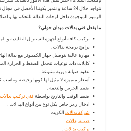
بإمكانك استدعاء خبير بمثل هذه الأمور باتصالك بشركتنا
نتواجد خلال 24 ساعة و نتميز بكوننا الأفضل في مجال تركيب السنترالات وبرمجتها ، بالإضافة إلى خبرة بقراءة
الرموز الموجودة داخل لوحات البدالة للتحكم بها و اصلا
ما يفعل فني بدالات ميدان حولي؟
تركيب كافة أنواع أجهزة السنترال التقليدية و الم
برامج برمجة بدالات .
مهارة عالية بتوصيل جهاز الكمبيوتر مع بدالة الهات
كابلات ذات نوعيات تتحمل الضغط و الحرارة المر
عقود صيانة دورية متنوعة .
أسعار متميزة لا مثيل لها كونها رخيصة وتناسب كاف
ضبط الجرس والنغمة .
ضبط الوقت والتاريخ بواسطة
فني تركيب بدالات
ادخال رمز خاص بكل نوع من أنواع البدالات .
شركة بدالات
الكويت .
صيانة بدالات
.
تركيب بدالات
.