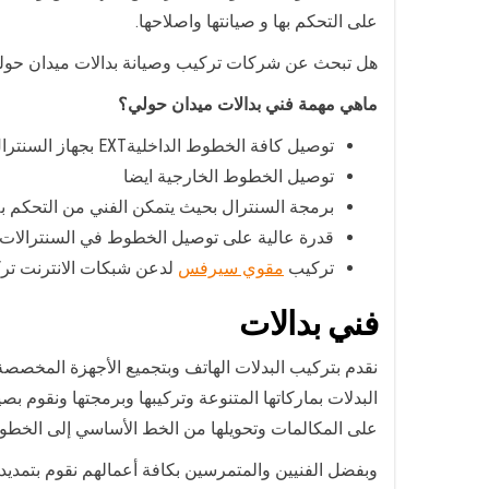
على التحكم بها و صيانتها واصلاحها.
هل تبحث عن شركات تركيب وصيانة بدالات ميدان حولي؟ 
ماهي مهمة فني بدالات ميدان حولي؟
توصيل كافة الخطوط الداخليةEXT بجهاز السنترال.
توصيل الخطوط الخارجية ايضا
برمجة السنترال بحيث يتمكن الفني من التحكم به
قدرة عالية على توصيل الخطوط في السنترالات ذا
تركيب
مقوي سيرفس
لدعن شبكات الانترنت ت
فني بدالات
نقدم بتركيب البدلات الهاتف وبتجميع الأجهزة المخصصة ل
البدلات بماركاتها المتنوعة وتركيبها وبرمجتها ونقوم ب
على المكالمات وتحويلها من الخط الأساسي إلى الخطوط 
وبفضل الفنيين والمتمرسين بكافة أعمالهم نقوم بتمديد dsl لجميع الشركات، ونوفر كافة الأنواع من البدلات منها