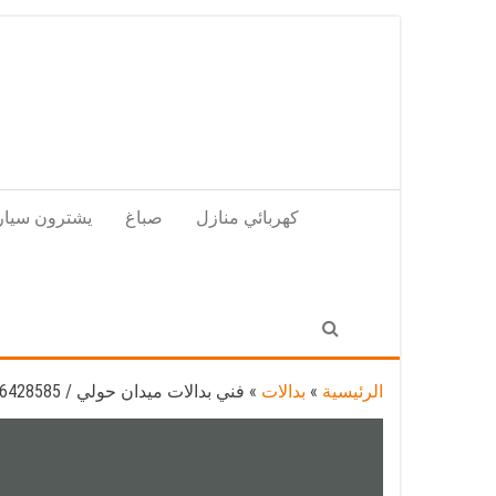
Skip
to
the
content
كهربائي منازل
صباغ
يشترون سيار
الرئيسية
»
بدالات
»
فني بدالات ميدان حولي / 66428585 / متخصص تركيب صيانة بدالات ميدان حولي