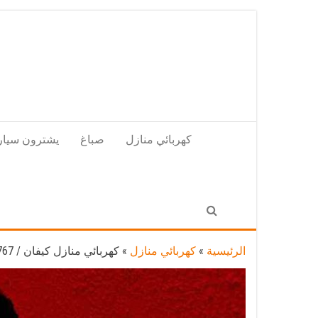
Skip
to
the
content
كهربائي منازل
صباغ
يشترون سيار
الرئيسية
»
كهربائي منازل
»
كهربائي منازل كيفان / 97446767 / فني كهربائي معلم كهرباء مضمون