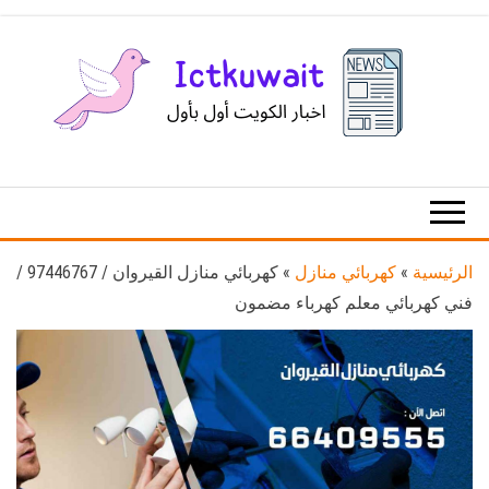
Ski
t
th
conten
اخبار
اخبار
الكويت
تكنولوجيا
المعلومات
والاتصالات
الرئيسية
»
كهربائي منازل
»
كهربائي منازل القيروان / 97446767 /
فني كهربائي معلم كهرباء مضمون