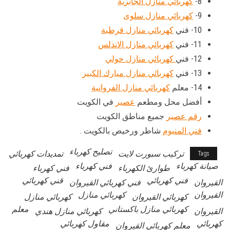
8-
كهربائي منازل الجابرية
9-
كهربائي منازل سلوى
10- فني
كهربائي منازل قرطبة
11- فني
كهربائي منازل الاندلس
12- فني
كهربائي منازل حولي
13- فني
كهربائي منازل ميارك الكبير
14- معلم
كهربائي منازل الفروانية
أفضل محل ومطعم
عصير
في الكويت
رقم عصير
جميع مناطق الكويت
فني المنيوم
شاطر ورخيص بالكويت .
تصليح كهرباء
تركيب سبورت لايت
تمديدات كهربائي
Tags
صيانة كهرباء
فني كهرباء
طوارئ الكهرباء
فني كهرباء
فني كهربائي
قني كهربائي
القيروان
فني كهربائي القيروان
القيروان
كهربائي منازل
كهربائي القيروان
كهربائي منازل
كهربائي منازل باكستاني
معلم
القيروان
كهربائي منازل هندي
كهربائي
مقاول كهربائي
معلم كهربائي القيروان