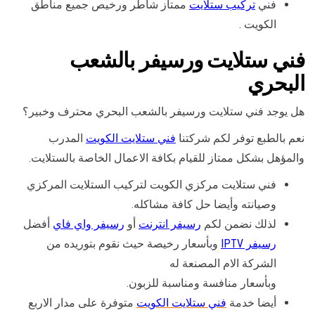
فني
تركيب ستلايت
ممتاز شاطر ورخيص جميع مناطق
الكويت .
فني ستلايت ورسيفر بالشعب
البحري
هل يوجد فني ستلايت ورسيفر بالشعب البحري محترف وخبير؟
نعم بالطبع توفر لكم شركتنا
فني ستلايت الكويت
المدرب
والمؤهل بشكل ممتاز للقيام بكافة الاعمال الخاصة بالستلايت.
فني ستلايت مركزي الكويت لتركيب الستلايت المركزي
وصيانته وأيضا حل كافة مشاكله.
لذلك نضمن لكم
رسيفر انترنت
أو
رسيفر واي فاي
أفضل
رسيفر IPTV
وبأسعار رخيصة حيث نقوم بتوريده من
الشركة الام المصنعة له
وبأسعار منافسة ومناسبة للزبون.
أيضا خدمة
فني ستلايت الكويت
متوفرة على مدار الاربع