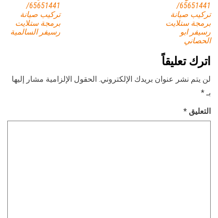
65651441/
65651441/
تركيب صيانة
تركيب صيانة
برمجة ستلايت
برمجة ستلايت
رسيفر ابو
رسيفر السالمية
الحصاني
اترك تعليقاً
لن يتم نشر عنوان بريدك الإلكتروني.
الحقول الإلزامية مشار إليها
بـ
*
التعليق
*