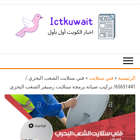
Ski
t
th
conten
اخبار
اخبار
الكويت
تكنولوجيا
المعلومات
والاتصالات
الرئيسية
»
فني ستلايت
»
فني ستلايت الشعب البحري /
65651441/ تركيب صيانة برمجة ستلايت رسيفر الشعب البحري