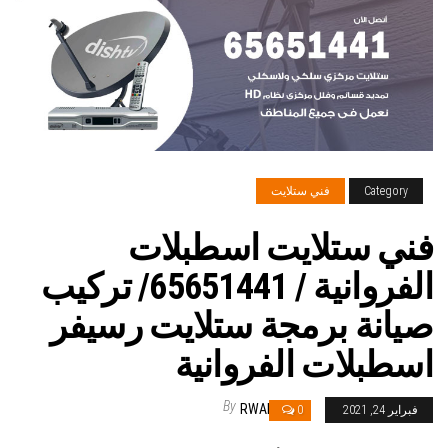
Category
فني ستلايت
فني ستلايت اسطبلات
الفروانية / 65651441/ تركيب
صيانة برمجة ستلايت رسيفر
اسطبلات الفروانية
By
RWAN
فبراير 24, 2021
0