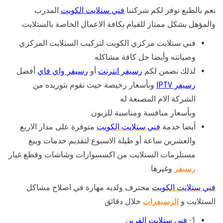
نعم بالطبع توفر لكم شركتنا
فني ستلايت الكويت
المدرب
والمؤهل بشكل ممتاز للقيام بكافة الاعمال الخاصة بالستلايت.
فني ستلايت مركزي الكويت لتركيب الستلايت المركزي
وصيانته وأيضا حل كافة مشاكله.
لذلك نضمن لكم
رسيفر انترنت
أو
رسيفر واي فاي
أفضل
رسيفر IPTV
وبأسعار رخيصة حيث نقوم بتوريده من
الشركة الام المصنعة له
وبأسعار منافسة ومناسبة للزبون.
أيضا خدمة
فني ستلايت الكويت
متوفرة على مدار الاربع
والعشرين ساعة أو طيلة الاسبوع لتقديم خدمات وبيع
مستلزمات الستلايت من اكسسوارات وشاشات وقطع غيار
رسيفر
وغيرها.
فني ستلايت الكويت
محترف ولديه مهارة في اصلاح مشاكل
الستلايت و
الرسيفرات
خلال دقائق
1-
فني ستلايت القرين