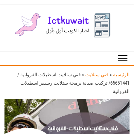
Ski
t
th
conten
اخبار
اخبار
الكويت
تكنولوجيا
المعلومات
والاتصالات
الرئيسية
»
فني ستلايت
»
فني ستلايت اسطبلات الفروانية /
65651441/ تركيب صيانة برمجة ستلايت رسيفر اسطبلات
الفروانية