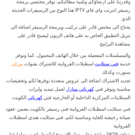
وقدرتنا على ارضاؤكم وتلبية مطالبكم، نوفر مختصي برمجة
رسيفر انترنت واي فاي IPTV هذا النوع من الرسيفرات الحديثة
الذي
يحتاج الى مختص قادر على تركيب وبرمجة الرسيفر اضافة الى
تنزيل التطبيق الخاص به على هاتف الزبون ليصبح قادر على
مشاهدة البرامج
والمسلسلات المفضلة من خلال الهاتف المحمول، كما ونوفر
خدمة
فني ستلايت
اسطبلات الفروانية للاشتراك بقنوات
بي ان
سبورت وكذلك
تجديد الاشتراك اضافة الى عروض متعددة نوفرها لكم وتخفيضات
مناسبة ونوفر فني
كهربائي منازل
لعمل تمديد وايرات
الستلايتات المركزية الداخلية أو الخارجية فني
كهربائي
الكويت.
فني ستلايت اسطبلات الفروانية فنى رسيفر بالكويت يضمن عقود
صيانة رخيصة للغاية ومناسبة لكم، فني ستلايت هندي اسطبلات
الفروانية
يتواجد 24/24 ساعة وعلى مدار الاسبوع لتكونوا راضين تماما عنا.