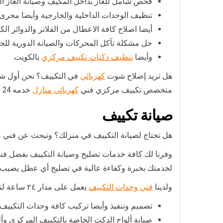
فحص شامل للغاز بداخل المكيف وصيانة الغاز ال
تنظيف الوحدات الداخلية والخارجية وأيضا مجر
أيضا اصلاح كافة الاعطال من الفلاتر والدوائر الك
حل مشكلة تآكل المحركات والصيانة الدورية لل
وأيضا
تنظيف دكتات تكييف مركزي
بالكويت.
هل تريد إصلاح شوت
كهربائي
في التكييف؟ نحن أول شر
متخصص تكييف مركزي فني
كهربائي منازل
خدمه 24 ساعة .
صيانة تكييف
هل تحتاج لصيانة التكييف في منزلك؟ وتبحث عن فني 
وفرنا لك كافة خدمات تصليح وصيانة التكييف بفضل فن
لخدمتك بخبرة وكفاءة عالية في تصليح أي عطل يصيب 
ولدينا
فني وحدات التكييف
يعمل على مدار ٢٤ ساعة لنلبي كافة طلباتكم بأسعار مقبولة حيث نتميز ب:
تصميم وتنفيذ وأيضا تركيب كافة وحدات التكييف
صيانة ألواح الدكت الخاصة بالتكييف المركزى وأل