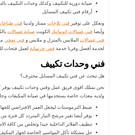
صيانة دورية للتكييف وكذلك وحدات التكييف بالد
أرقام فني تكييف المسايل .
ونعكل على توفير
فني ثلاجات
ممتاز ولدينا
فني طباخا
وأيضا
فني غسالات اتوماتيك
الكويت
صيانة غسالات
بال
فني غسالات
الملابس بالمنزل و ملابس و
فني صحي
مع
لخدمة أفضل وفرنا خدمة
قص خرسانة
لعمل فتحات للم
فني وحدات تكييف
هل تبحث عن فني تكييف المسايل محترف؟
نحن نمتلك اقوى فريق عمل وفني وحدات تكييف يوفر كا
ولديه معدات خاصة يستخدمها في صيانة المكيفات وجاهز
ضبط الترموستات ليجعل العمر الافتراضي للجها
نوفر أيضا تغير مرشح التيار المتردد كل فترة م
تنظيف الفلاتر الداخلية جيدا وتخلص من كافة الاشيا
حل مشكلة تآكل المواسير الخاصة لجهاز المكيف و