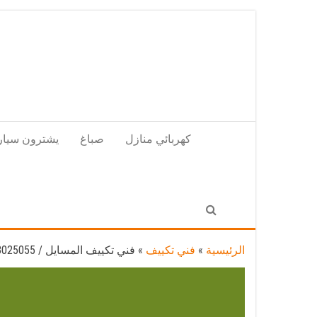
Skip
to
the
content
كهربائي منازل
صباغ
يشترون سيار
الرئيسية
»
فني تكييف
»
فني تكييف المسايل / 98025055 / فني تكييف مركزي هندي المسايل بالكويت