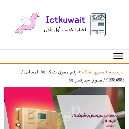
Ski
t
th
conten
اخبار
اخبار
الكويت
تكنولوجيا
المعلومات
والاتصالات
الرئيسية
»
مقوي شبكة
»
رقم مقوي شبكة 5g المسايل /
99384888 / مقوي سيرفس 5g