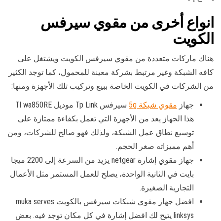
انواع أخرى من مقوي سيرفس
الكويت
هناك ماركات متعددة من مقوي سيرفس الكويت ويشتغل على
كافه الشبكة وغير مرتبط بشركة معينة للمحمول، كما توجد الكثير
من الشركات في الكويت الخاصة ببيع وتركيب تلك الأجهزة ومنها:
جهاز
مقوي شبكة 5g
سيرفس Tp Link موديل Tl wa850RE
هذا الجهاز يعد من الأجهزة التي تعمل بكفاءة ممتازة على
توسيع نطاق عمل الشبكة، ولذلك فهو صالح للشركات، ومن
أهم مميزاته صغر الحجم.
جهاز مقوي إشارة netgear يزيد من السرعة إلى 2200 ميجا
بايت في الثانية الواحدة، يصلح للعمل المستمر مثل الأعمال
التجارية الصغيرة.
افضل جهاز مقوي شبكات سيرفس بالكويت muka serves
linksys يتيح لك افضل إشارة في كل مكان توجد فيه. بعض