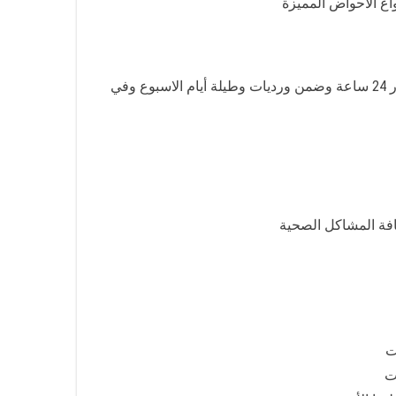
اع الأحواض المميزة
أسعارنا رخيصة، خدمتنا متاحة في كافة مناطق الكويت وضواحيها ويمكنك التواصل معنا في أي وقت لذلك نحن نعمل على مدار 24 ساعة وضمن ورديات وطيلة أيام الاسبوع وفي
افة المشاكل الصحية
ت
ت