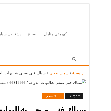
Skip
to
the
content
كهربائي منازل
صباغ
يشترون سيار
الرئيسية
»
سباك صحي
»
سباك فني صحي شاليهات الدوحة / 66817766 / معلم سباك صحي تسليك مجاري
Category
سباك صحي