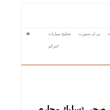
بي ان سبورت
تصليح سيارات
انتركم
وحة / 66817766 / معلم سباك صحي تسليك مجاري