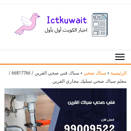
Ski
t
th
conten
اخبار
اخبار
الكويت
تكنولوجيا
المعلومات
والاتصالات
الرئيسية
»
سباك صحي
»
سباك فني صحي القرين / 66817766 /
معلم سباك صحي تسليك مجاري القرين