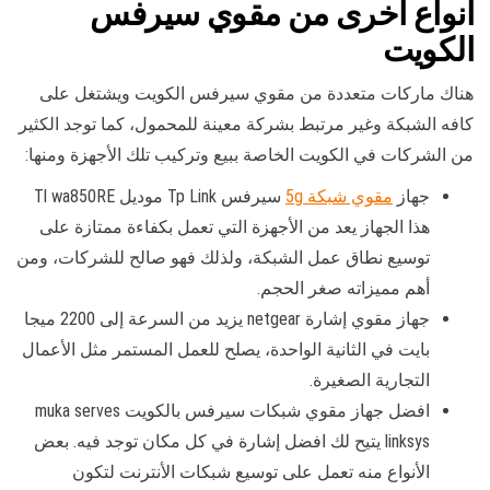
انواع أخرى من مقوي سيرفس
الكويت
هناك ماركات متعددة من مقوي سيرفس الكويت ويشتغل على
كافه الشبكة وغير مرتبط بشركة معينة للمحمول، كما توجد الكثير
من الشركات في الكويت الخاصة ببيع وتركيب تلك الأجهزة ومنها:
جهاز
مقوي شبكة 5g
سيرفس Tp Link موديل Tl wa850RE
هذا الجهاز يعد من الأجهزة التي تعمل بكفاءة ممتازة على
توسيع نطاق عمل الشبكة، ولذلك فهو صالح للشركات، ومن
أهم مميزاته صغر الحجم.
جهاز مقوي إشارة netgear يزيد من السرعة إلى 2200 ميجا
بايت في الثانية الواحدة، يصلح للعمل المستمر مثل الأعمال
التجارية الصغيرة.
افضل جهاز مقوي شبكات سيرفس بالكويت muka serves
linksys يتيح لك افضل إشارة في كل مكان توجد فيه. بعض
الأنواع منه تعمل على توسيع شبكات الأنترنت لتكون