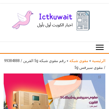
Ski
t
th
conten
اخبار
اخبار
الكويت
تكنولوجيا
المعلومات
والاتصالات
الرئيسية
»
مقوي شبكة
»
رقم مقوي شبكة 5g القرين / 99384888
/ مقوي سيرفس 5g