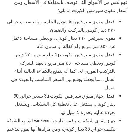
فهو ليس من الأسواق التي توصف بالمغالاة في الأسعار، ومن
أسعار مقوي سيرفس الكويت ما يلي:
افضل مقوي سيرفس 5g الجيل الخامس يبلغ سعره حوالي
٢٧٠ دينار كويتي بالتركيب والضمان.
مقوى سيرفس ١٦٠ دينار كويتي ، ويعطي مساحة لا تقل
عن ٤٥٠ متر مربع وله كفالة أو ضمان عام.
افضل مقوي سيرفس الكويت 4g يبلغ سعره ١٢٠ دينار
كويتي ويغطي مساحة ٤٥٠ متر مربع ، تعهد الشركة
بالتركيب الفوري له، كما أنه يتمتع بالكفاءة العالية أثناء
العمل، مما يجعله يجمع بين السعر المناسب والجودة في
العمل.
افضل جهاز مقوي سيرفس الكويت 3g بسعر حوالي 90
دينار كويتي، يشتغل على تغطية كل الشبكات، ويشتغل
بجودة عالية وقدرة لا مثيل لها.
جهاز مقوي شبكة سيرفس خارجية wireless لتوزيع الشبكة
تتكلف حوالي 35 دينار كويتي، ومن مزاياها أنها تقوم بتدعيم