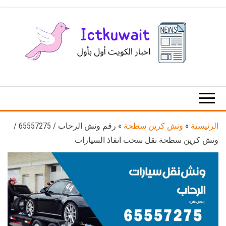
Ski
t
th
conten
اخبار
اخبار
الكويت
تكنولوجيا
المعلومات
والاتصالات
الرئيسية
»
ونش كرين سطحة
»
رقم ونش الرحاب / 65557275 /
ونش كرين سطحة نقل سحب انفاذ السيارات