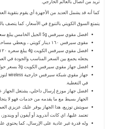
تريد من اتصال بالعالم الخارجي.
كما أنه قد يشمل العديد من الأجهزة أي يقوم بتقوية ا
يتمتع السوق الكويتي بالتنوع في الأسعار، كما يتصف 
افضل مقوي سيرفس 5g الجيل الخامس يبلغ سعره حوالي ٢٧٠ دينار كويتي بالتركيب والضمان.
مقوى سيرفس ١٦٠ دينار كويتي ، ويعطي مساحة لا تقل عن ٤٥٠ متر مربع وله كفالة أو ضمان عام.
يجعله يجمع بين السعر المناسب والجودة في العم
افضل جهاز مقوي سيرفس الكويت 3g بسعر حوالي 90 دينار كويتي، يشتغل على تغطية كل الشبكات، ويشتغل بجودة عالية وقدرة لا مثيل لها.
في التغطية.
افضل جهاز موزع إرسال داخلي، يشتغل الجهاز على
الجهاز بسيط مع ما يقدمه من خدمات فهو لا يتجاوز 25 دينار كوي
سويتش توزيع، هذا الجهاز يوفر عليك عزيزي العم
تعتمد عليها، اي كانت أندرويد أو آيفون أو ويندو
وله قدرة غير عادية على الإرسال، كما يحتوي على ثمان 