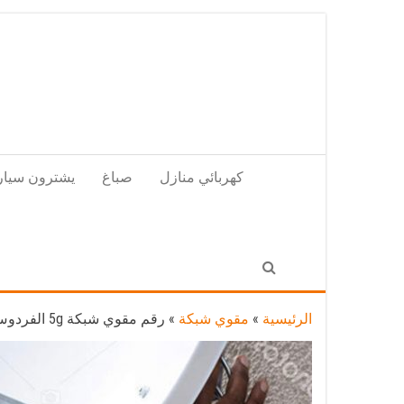
Skip
to
the
content
كهربائي منازل
صباغ
يشترون سيار
الرئيسية
»
مقوي شبكة
»
رقم مقوي شبكة 5g الفردوس / 99384888 / مقوي سيرفس 5g