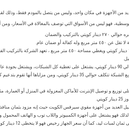
لعديد من الأجهزة في مكان واحد، وليس من يتصل بالمودم فقط، وذلك لق
بالوسطية، فهو ليس من الأسواق التي توصف بالمغالاة في الأسعار، وم
افضل مقوي سيرفس الكويت 4g يبلغ سعره ١٢٠ دينار كويتي ويغطي مساحة ٥٠
ل.
جهاز مقوي شبكة سيرفس خارجية wireless لتوزيع الشبكة تتكلف حوالي 35 دينا
 توزيع و توصيل الإنترنت للأماكن المعزولة في المنزل أو العمارة، م
تي.
يل العديد من أجهزة مقوي سيرفس الكويت حيث إنه مزود بثمان منافذ، و
ز، لذلك فهو يشتغل على أجهزة الكمبيوتر واللاب توب و الهاتف المحمول و
لمبات ليد، كما أن سعر الجهاز رخيص فهو لا يتخطى 12 دينار كويتي.