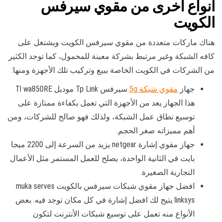
انواع أخرى من مقوي سيرفس
الكويت
هناك ماركات متعددة من مقوي سيرفس الكويت ويشتغل على
كافه الشبكة وغير مرتبط بشركة معينة للمحمول، كما توجد الكثير
من الشركات في الكويت الخاصة ببيع وتركيب تلك الأجهزة ومنها:
جهاز
مقوي شبكة 5g
سيرفس Tp Link موديل Tl wa850RE
هذا الجهاز يعد من الأجهزة التي تعمل بكفاءة ممتازة على
توسيع نطاق عمل الشبكة، ولذلك فهو صالح للشركات، ومن
أهم مميزاته صغر الحجم.
جهاز مقوي إشارة netgear يزيد من السرعة إلى 2200 ميجا
بايت في الثانية الواحدة، يصلح للعمل المستمر مثل الأعمال
التجارية الصغيرة.
افضل جهاز مقوي شبكات سيرفس بالكويت muka serves
linksys يتيح لك افضل إشارة في كل مكان توجد فيه. بعض
الأنواع منه تعمل على توسيع شبكات الأنترنت لتكون