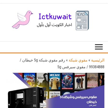
Ski
t
th
conten
اخبار
اخبار
الكويت
تكنولوجيا
المعلومات
والاتصالات
الرئيسية
»
مقوي شبكة
»
رقم مقوي شبكة 5g خيطان /
99384888 / مقوي سيرفس 5g