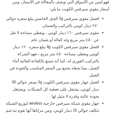
فهو ليس من الأسواق التي توصف بالمغالاة في الأسعار، ومن
أسعار مقوي سيرفس الكويت ما يلي:
افضل مقوي سيرفس 5g الجيل الخامس يبلغ سعره حوالي
٢٧٠ دينار كويتي بالتركيب والضمان.
مقوى سيرفس ١٦٠ دينار كويتي ، ويعطي مساحة لا تقل
عن ٤٥٠ متر مربع وله كفالة أو ضمان عام.
افضل مقوي سيرفس الكويت 4g يبلغ سعره ١٢٠ دينار
كويتي ويغطي مساحة ٤٥٠ متر مربع ، تعهد الشركة
بالتركيب الفوري له، كما أنه يتمتع بالكفاءة العالية أثناء
العمل، مما يجعله يجمع بين السعر المناسب والجودة في
العمل.
افضل جهاز مقوي سيرفس الكويت 3g بسعر حوالي 90
دينار كويتي، يشتغل على تغطية كل الشبكات، ويشتغل
بجودة عالية وقدرة لا مثيل لها.
جهاز مقوي شبكة سيرفس خارجية wireless لتوزيع الشبكة
تتكلف حوالي 35 دينار كويتي، ومن مزاياها أنها تقوم بتدعيم