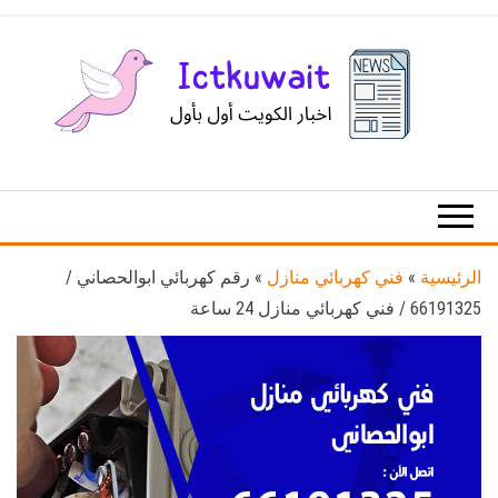
Ski
t
th
conten
اخبار
اخبار
الكويت
تكنولوجيا
المعلومات
والاتصالات
الرئيسية
»
فني كهربائي منازل
»
رقم كهربائي ابوالحصاني /
66191325 / فني كهربائي منازل 24 ساعة