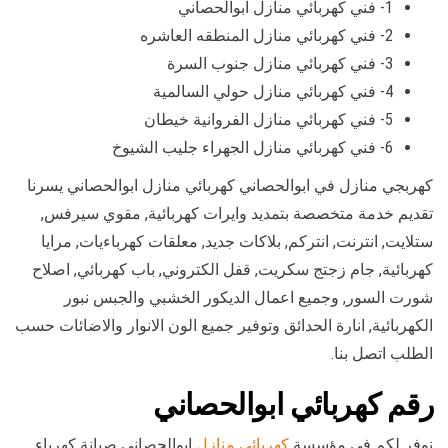
1- فني كهربائي منازل ابوالحصاني
2- فني كهربائي منازل المنطقه العاشره
3- فني كهربائي منازل جنوب السرة
4- فني كهربائي منازل حولي السالمية
5- فني كهربائي منازل الفروانية خيطان
6- فني كهربائي منازل الجهراء جليب الشيوخ
كهربجي منازل في ابوالحصاني كهربائي منازل ابوالحصاني يسرنا
تقديم خدمة متخصصة بتمديد وايرات كهربائية, مقوي سيرفس,
ستلايت, انترنت, انتركم, بلاكات جديد, معلقات كهرباءيات, مرايا
كهربائية, جام زجتج سكريت, قفل الكتروني, باب كهربائي, اصلاح
شورت السور, وجميع اعمال الديكور الخشبي والجبس نبور
الكهربائية, انارة الحدائق وتوفير جميع الون الانوار والاضائات حسب
الطلب اتصل بنا.
رقم كهربائي ابوالحصاني
نوفر لكم في مؤسسة
كهربائي منازل
ابوالحصاني صيانة كهرباء