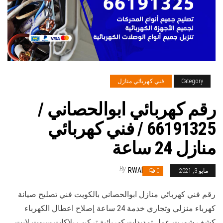
Category
فني كهربائي منازل
رقم كهربائي ابوالحصاني /
66191325 / فني كهربائي
منازل 24 ساعة
By
RWAN
مايو 3, 2021
0
رقم فني كهربائي منازل ابوالحصاني بالكويت فني تصليح صيانة
كهرباء منزلي وتجاري خدمة 24 ساعة إصلاح اعطال الكهرباء
كشف شورت عمل تمديدات كهربائية تركيب بلاكات سبوت لايت