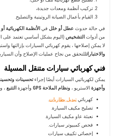
تركيب أنظمة ومعدات جديدة،
القيام بأعمال الصيانة الروتينية والتصليح.
في حالة حدوث
عطل أو خلل
في
الأنظمة الكهربائية أو 
من أدوات
التشخيص
(اليوم بشكل أساسي تعتمد على الك
لا يمكن إصلاحها ، يقوم كهربائي السيارات بإزالتها واستبد
والاختبارات
للتحقق من نجاح عمليات الإصلاح وأن السيار
فني كهربائي سيارات متنقل المسيلة
يمكن لكهربائيي السيارات أيضًا إجراء
تحسينات وتحسينات
وأجهزة
الاستريو ،
ونظام الملاحة GPS
وأجهزة
التتبع
، و
كهربائي
تبديل بطاريات
.
تصليح مكيف السيارة.
نعبئة عاو مكيف السيارة.
فحص كمبيوتر سيارات.
إخصائي تكييف سيارات