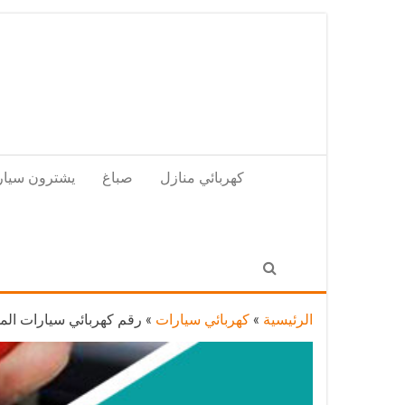
Skip
to
the
content
كهربائي منازل
صباغ
يشترون سيار
الرئيسية
»
كهربائي سيارات
»
رقم كهربائي سيارات المسيلة / 51232939‬ / خدمة تصليح كهرباء س