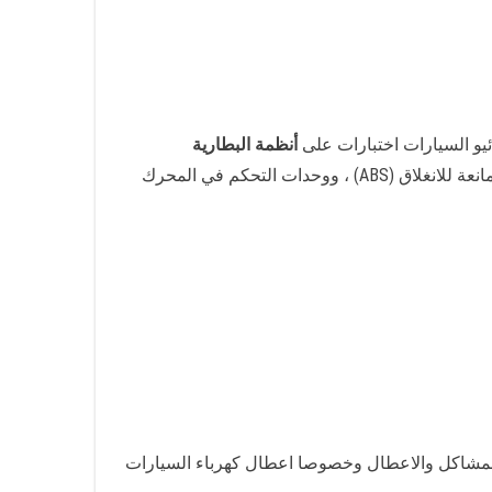
ئيو السيارات اختبارات على
أنظمة البطارية
(لضمان تلقي المكونات الكهربائية للجهد الصحيح) ، وأنظمة إضاءة السيارة ، ومحاذاة شعاع المصباح ، وأنظمة الكبح المانعة للانغلاق (ABS) ، ووحدات التحكم في المحرك
 المشاكل والاعطال وخصوصا اعطال كهرباء السيارات