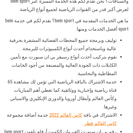
والسباقات؟ نحن نقدم لكم هذه الخدمة المميزة عبر bein sport
لعرض أكبر قدر من القنوات الرياضية لجميع أنواع الرياضة.
ما هي الخدمات المقدمة في bein sport؟ نقدم لكم في خدمة bein
sport أفضل الخدمات ومنها:
توليف وبرمجة جميع المحطات الفضائية المشفرة بحرفية
عالية وباستخدام أحدث أنواع الكمبيوترات للبرمجة.
نقوم بتركيب أحدث أنواع رسيفر بي ان سبورت مع تأمين
الكابلات ذات الجودة العالية والمصنعة من أجود الخامات
المطاطية والنحاسية.
خدمة الاشتراك بالباقة الرياضية التي تؤمن لك مشاهدة 65
قناة رياضية وإخبارية ووثائقية كما تغطي أهم المباريات
وكأس العالم وأبطال أوروبا والدوري الإنكليزي والاسباني
وغيرها.
الاشتراك في باقة
كاس العالم 2022
خدمة أضافة مجموعة
كاس العالم قطر
.
رقم بي ان سبورت القيروان الكويت أرقام تلفون bein sport