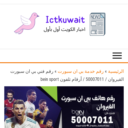
Ski
t
th
conten
اخبار
اخبار
الكويت
تكنولوجيا
المعلومات
والاتصالات
الرئيسية
»
رقم خدمة بي ان سبورت
»
رقم فني بي ان سبورت
القيروان / 50007011 / أرقام تلفون bein sport