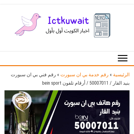
Ski
t
th
conten
اخبار
اخبار
الكويت
تكنولوجيا
المعلومات
والاتصالات
الرئيسية
»
رقم خدمة بي ان سبورت
»
رقم فني بي ان سبورت
بنيد القار / 50007011 / أرقام تلفون bein sport