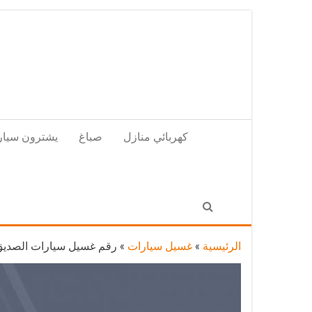
Skip
to
the
content
كهربائي منازل
صباغ
يشترون سيار
الرئيسية
»
غسيل سيارات
»
رقم غسيل سيارات الصديق / 67661662 / غسيل وتنظيف سيارات متنقل أما