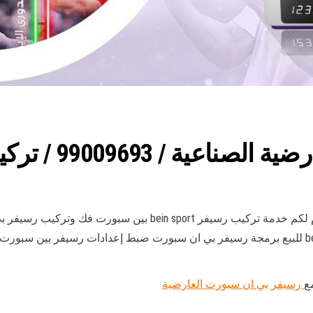
990 / تركيب رسيفر bein sport
وشراء رسيفرات بي ان سبورت كما نوفر رسيفر bein 4k للبيع برمجة رسيفر بي ان سبورت ضبط إعد
ع
رسيفر بي ان سبورت العارضية