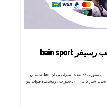
رسيفر بي ان سبورت العارضية الصناعية بالكويت نقدم لكم خدمة تركيب رسيفر bein sport بين سبورت فك وتركيب رسيفر بي ان سبورت 4k تجديد اشتراك بي ان bein خدمة بيع
ادات رسيفر بين سبورت تجديد اشتراكات بي ان سبورت ، ومشاهدة قنوات بين