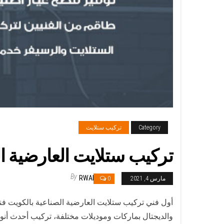
Category
تركيب ستلايت
تركيب ستلايت العارضية الصناعية / 65651441 / فني تركي
By
RWAN
مارس 4, 2021
0
أول فني تركيب ستلايت العارضية الصناعية بالكويت فن
والديجتال بماركات وموديلات مختلفة، تركيب أحدث أنو