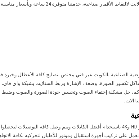
لأقمار صناعية، خدمتنا متوفرة 24 ساعة وبأسعار مناسبة.
رضية الصناعية بالكويت عبر فني مختص بتصليح كافة الأعطال وخبرة ف
مشاكل تكسير الصورة، وضعف الإشارة وربط الستلايت بشبكة واي فاي، وت
لتحكم، حل مشكلة إختفاء الصوت وتحسين جودة الصورة والصوت وضبط ا
الان .
ية
نعمل على تركيب ستلايت وتركيب أحدث أنواع الرسيفر HD و4K باستخدام أفضل الكابلات ويتم و
عمل على تركيب أجهزة استقبال وموتور للأطباق لتحركيه بكافة الاتجاها