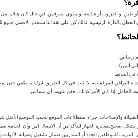
فرة؟
أو طبق او تلفزيون أو شاشة أو مقوي سيرفس, في حال كان هناك امل للج
عطل بالدارة الرئيسية, لذلك كن على ثقة اننا سنختار الافضل جميع لك
لحائط؟
لم رصاص.
 اثنين).
في الحائط.
دام البراغي المرفقة به. لا تثبت في كل الطريق. اترك ما يكفي حتى 
ط الحامل. إذا كان الأمر كذلك ، فقم بتثبيت أي مسامير.
والصيانة والإصلاحات.إجراء استطلاعات الموقع لتحديد الموضع الأمثل ل
ق بشكل صحيح.معايرة الجهاز للتأكد من أن الاتصال آمن وأن الخدمة ت
ير التدريب للموظفين الجدد أو المتدربين.ضمان تشغيل وصيانة الأدوات 