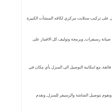
 على تركيب ستلايت مركزي لكافه المنشآت الكبيرة.
ر 4K من كل الموديلات, بالاضافة الى خدمات صيانة رسيفرات, وبرمجة وتوليف كل الاقمار على
, ويوجد لدينا رسيفرات ذات جودة فائقة, مع امكانية التوصيل الى المنزل بأي مكان في
 الشاشات من كل الانواع, مع ضمان 5 سنين, حيث يوجد شاشات Full HD, وشاشات 4K وشاشات Ultra HD, كما ونقوم بتوصيل الشاشة والرسيفر للمنزل, ونقدم