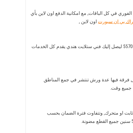
 وتجديد الاشتراك الفوري في كل الباقات, مع امكانية الدفع اون لاين بأي
اك بي ان سبورت
اون لاين ,
لسهولة التعامل معنا يوجد لدينا هاتف موحد لكل العملاء, يعمل عليه كل الفنيين والفرق لدينا, تستطيع التواصل عبر الرقم 55704664 ليصل إليك فني ستلايت هندي يقدم كل الخدمات
, يعمل لدينا 3 فرق عمل لتغطية اليوم بالكامل, وكل فرقة فيها عدة ورش تنتشر في جمع المناطق
 جميع وقت.
ابت او متحرك, وتتفاوت فترة الضمان بحسب