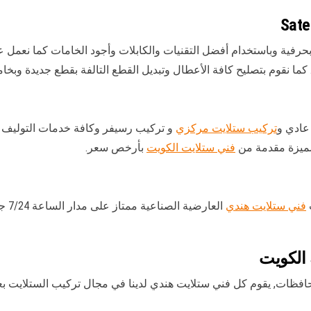
مل على تركيب ستلايت العارضية الصناعية satellite بحرفية وباستخدام أفضل التقنيات والكابلات وأجود
نقوم بتصليح كافة الأعطال وتبديل القطع التالفة بقطع جديدة وبخاما
 عادي و
تركيب ستلايت مركزي
و تركيب رسيفر وكافة خدمات التوليف وال
لمميزة مقدمة من
فني ستلايت الكويت
بأرخص سعر.
فني ستلايت هندي
العا
 الكويت
افظات, يقوم كل فني ستلايت هندي لدينا في مجال تركيب الستلايت بعد