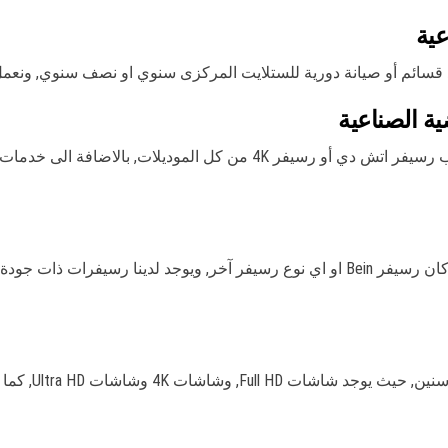
عية
قسائم أو صيانة دورية للستلايت المركزى سنوي او نصف سنوي, ونعمل
ة الصناعية
لدينا فني مختص في كافة اعمال الرسيقرات من تركيب رسيفر اتش دي أو رسيف
لدينا أحدث اجهزة الرسيفر واي فاي وانترنت 4K, سواء كان رسيفر Bein او اي نوع رسيفر آخر
يوجد لدينا أفضل