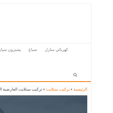
Skip
to
the
content
كهربائي منازل
صباغ
يشترون سيار
الرئيسية
»
تركيب ستلايت
»
تركيب ستلايت العارضية الصناعية / 65651441 / فني تركيب