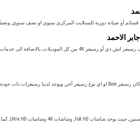
مد
قسائم أو صيانة دورية للستلايت المركزى سنوي او نصف سنوي, ونعمل
ابر الاحمد
لدينا فني مختص في كافة اعمال الرسيقرات من تركيب رسيفر اتش دي أو رسيف
لدينا أحدث اجهزة الرسيفر واي فاي وانترنت 4K, سواء كان رسيفر Bein او اي نوع رسيفر آخر
يوجد لدينا أفضل