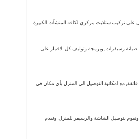
 على تركيب ستلايت مركزي لكافه المنشآت الكبيرة.
ر 4K من كل الموديلات, بالاضافة الى خدمات صيانة رسيفرات, وبرمجة وتوليف كل الاقمار على
, ويوجد لدينا رسيفرات ذات جودة فائقة, مع امكانية التوصيل الى المنزل بأي مكان في
 الشاشات من كل الانواع, مع ضمان 5 سنين, حيث يوجد شاشات Full HD, وشاشات 4K وشاشات Ultra HD, كما ونقوم بتوصيل الشاشة والرسيفر للمنزل, ونقدم