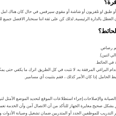
فرة؟
أو طبق او تلفزيون أو شاشة أو مقوي سيرفس, في حال كان هناك امل للج
عطل بالدارة الرئيسية, لذلك كن على ثقة اننا سنختار الافضل جميع لك
لحائط؟
لم رصاص.
 اثنين).
في الحائط.
دام البراغي المرفقة به. لا تثبت في كل الطريق. اترك ما يكفي حتى 
ط الحامل. إذا كان الأمر كذلك ، فقم بتثبيت أي مسامير.
والصيانة والإصلاحات.إجراء استطلاعات الموقع لتحديد الموضع الأمثل ل
ق بشكل صحيح.معايرة الجهاز للتأكد من أن الاتصال آمن وأن الخدمة ت
ير التدريب للموظفين الجدد أو المتدربين.ضمان تشغيل وصيانة الأدوات 