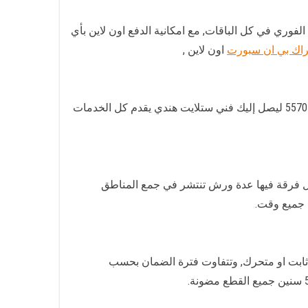
 وتجديد الاشتراك الفوري في كل الباقات, مع امكانية الدفع اون لاين بأي
اك بي ان سبورت
اون لاين ,
لسهولة التعامل معنا يوجد لدينا هاتف موحد لكل العملاء, يعمل عليه كل الفنيين والفرق لدينا, تستطيع التواصل عبر الرقم 55704664 ليصل إليك فني ستلايت هندي يقدم كل الخدمات
, يعمل لدينا 3 فرق عمل لتغطية اليوم بالكامل, وكل فرقة فيها عدة ورش تنتشر في جمع المناطق
 جميع وقت.
ابت او متحرك, وتتفاوت فترة الضمان بحسب