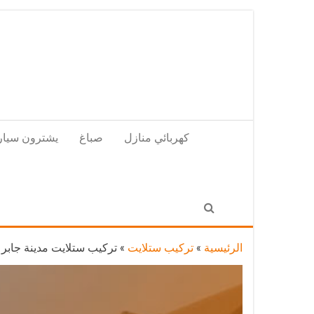
Skip
to
the
content
كهربائي منازل
صباغ
يشترون سيار
الرئيسية
»
تركيب ستلايت
»
تركيب ستلايت مدينة جابر الاحمد / 65651441 / فني تركيب 