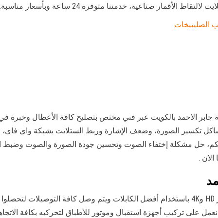
لأقمار صناعية، خدمتنا متوفرة 24 ساعة وبأسعار مناسبة.
 الصليبيخات
 جابر الاحمد بالكويت عبر فني مختص بتصليح كافة الأعطال وخبرة في
مشاكل تكسير الصورة، وضعف الإشارة وربط الستلايت بشبكة واي فاي، وت
لتحكم، حل مشكلة إختفاء الصوت وتحسين جودة الصورة والصوت وضبط ا
لان .
مد
نعمل على تركيب ستلايت وتركيب أحدث أنواع الرسيفر HD و4K باستخدام أفضل الكابلات ويتم و
عمل على تركيب أجهزة استقبال وموتور للأطباق لتحركيه بكافة الاتجاها