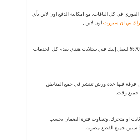
 وتجديد الاشتراك الفوري في كل الباقات, مع امكانية الدفع اون لاين بأي
اك بي ان سبورت
اون لاين ,
لسهولة التعامل معنا يوجد لدينا هاتف موحد لكل العملاء, يعمل عليه كل الفنيين والفرق لدينا, تستطيع التواصل عبر الرقم 55704664 ليصل إليك فني ستلايت هندي يقدم كل الخدمات
, يعمل لدينا 3 فرق عمل لتغطية اليوم بالكامل, وكل فرقة فيها عدة ورش تنتشر في جمع المناطق
 جميع وقت.
ابت او متحرك, وتتفاوت فترة الضمان بحسب