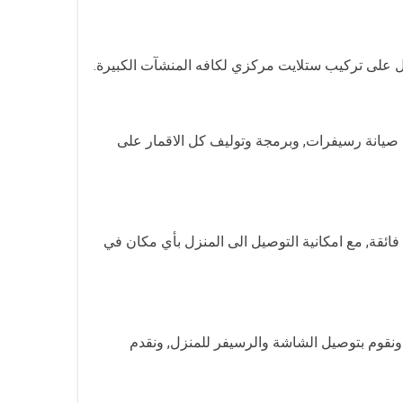
 على تركيب ستلايت مركزي لكافه المنشآت الكبيرة.
ر 4K من كل الموديلات, بالاضافة الى خدمات صيانة رسيفرات, وبرمجة وتوليف كل الاقمار على
, ويوجد لدينا رسيفرات ذات جودة فائقة, مع امكانية التوصيل الى المنزل بأي مكان في
 الشاشات من كل الانواع, مع ضمان 5 سنين, حيث يوجد شاشات Full HD, وشاشات 4K وشاشات Ultra HD, كما ونقوم بتوصيل الشاشة والرسيفر للمنزل, ونقدم