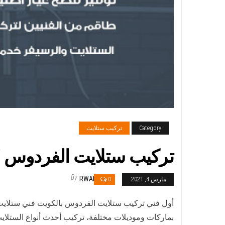
Category
تركيب ستلايت
تركيب ستلايت الفردوس / 65651441 / فني تركيب وصيانة ستلايت ه
By
RWAN
مارس 4, 2021
0
أول فني تركيب ستلايت الفردوس بالكويت فني ستلايت 
بماركات وموديلات مختلفة، تركيب أحدث أنواع الستلا