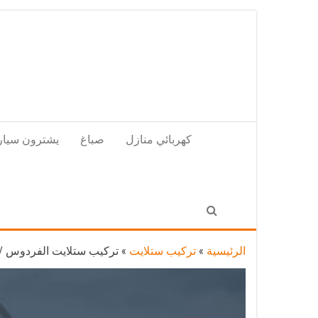
Skip
to
the
content
كهربائي منازل
صباغ
يشترون سيار
الرئيسية
»
تركيب ستلايت
»
تركيب ستلايت الفردوس / 65651441 / فني تركيب وصيانة ستلايت هن