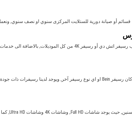
قسائم أو صيانة دورية للستلايت المركزى سنوي او نصف سنوي, ونعمل
وس
لدينا فني مختص في كافة اعمال الرسيقرات من تركيب رسيفر اتش دي أو رسيف
لدينا أحدث اجهزة الرسيفر واي فاي وانترنت 4K, سواء كان رسيفر Bein او اي نوع رسيفر آخر
يوجد لدينا أفضل