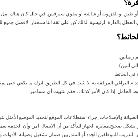
فرة؟
أو طبق او تلفزيون أو شاشة أو مقوي سيرفس, في حال كان هناك امل للج
عطل بالدارة الرئيسية, لذلك كن على ثقة اننا سنختار الافضل جميع لك
لحائط؟
لم رصاص.
 اثنين).
في الحائط.
دام البراغي المرفقة به. لا تثبت في كل الطريق. اترك ما يكفي حتى 
ط الحامل. إذا كان الأمر كذلك ، فقم بتثبيت أي مسامير.
والصيانة والإصلاحات.إجراء استطلاعات الموقع لتحديد الموضع الأمثل ل
ق بشكل صحيح.معايرة الجهاز للتأكد من أن الاتصال آمن وأن الخدمة ت
ير التدريب للموظفين الجدد أو المتدربين.ضمان تشغيل وصيانة الأدوات 