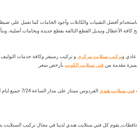
يب ستلايت الفردوس satellite بحرفية وباستخدام أفضل التقنيات والكابلات وأجود الخامات كم
كافة الأعطال وتبديل القطع التالفة بقطع جديدة وبخامات أصلية، ونتأ
 عادي و
تركيب ستلايت مركزي
و تركيب رسيفر وكافة خدمات التوليف وال
لمميزة مقدمة من
فني ستلايت الكويت
بأرخص سعر.
فني ستلايت هندي
الفردوس ممتاز على
افظات, يقوم كل فني ستلايت هندي لدينا في مجال تركيب الستلايت بعد