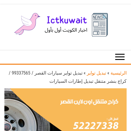
Ski
t
th
conten
اخبار
اخبار
الكويت
تكنولوجيا
المعلومات
والاتصالات
الرئيسية
»
تبديل تواير
»
تبديل تواير سيارات القصر / 99337565 /
كراج بنشر متنقل تبديل إطارات السيارات