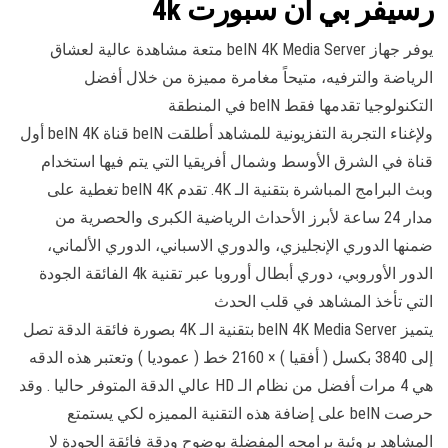
رسيفر بي ان سبورت 4k
يوفر جهاز beIN 4K Media Server متعة مشاهدة عالية لعشاق
الرياضة والترفيه، متيحاً مغامرة مميزة من خلال أفضل
التكنولوجيا تقدمها فقط beIN في المنطقة
ولإغناء التجربة التفزيونية للمشاهد أطلقت beIN قناة beIN 4K أول
قناة في الشرق الأوسط وشمال أفريقيا التي يتم فيها استخدام
وبث البرامج المباشرة بتقنية الـ 4K. تقدم beIN 4K تغطية على
مدار 24 ساعة لأبرز الأحداث الرياضية الكبرى والحصرية من
ضمنها الدوري الإنجليزي، والدوري الاسباني، الدوري الألماني،
الدور الأوروبي، دوري أبطال أوروبا عبر تقنية 4k الفائقة الجودة
التي تأخذ المشاهد في قلب الحدث
يتميز beIN 4K Media Server بتقنية الـ 4K بصورة فائقة الدقة تصل
إلى 3840 بكسل ( أفقيا ) × 2160 خط ( عموديا ) وتعتبر هذه الدقه
هي 4 مرات أفضل من نظام الـ HD عالي الدقة المتوفر حاليا . وقد
حرصت beIN على إضافة هذه التقنية المميزه لكي يستمتع
المشاهد بروئية برامجه المفضلة بوضوح ودقة فائقة الجودة لا