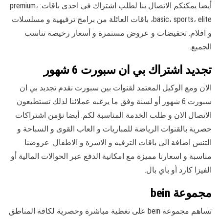
أيضا يمكنكم الاتصال بنا لطلب اشتراك في احدى باقات: premium،
basic، sports، elite، باقات العائلة من برامج ترفيهية و مسلسلات
و افلام. تخفيضات و عروض مستمرة و أسعار رخيصة تناسب
الجميع.
تجديد اشتراك بي ان سبورت 6 شهور
الان ومع الوكيل المعتمد لقنوات بين سبورت نقدم تجديد بي ان
سبورت 6 شهور أو لسنة وفق ما يرغبه عملائنا لذلك تستطيعون
الاتصال الان و طلب الخدمة المناسبة لكم. أيضا نؤمن اشتراكات
حصرية بالقنوات الرياضة للمباريات و العاب القوى و السباحة و
التنس اضافة الى باقات الترفيه و الاسرة و الاطفال. عروضنا
مناسبة و اسعارنا مميزة مع امكانية الدفع عبر الحوالات المالية أو
الفيزا كارد أو باي بال.
مجموعة bein
تساهم مجموعة bein على تغطية مباشرة وحصرية لكافة المناطق