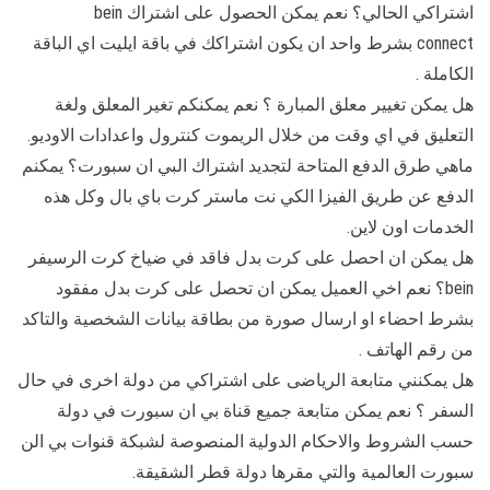
اشتراكي الحالي؟ نعم يمكن الحصول على اشتراك bein
connect بشرط واحد ان يكون اشتراكك في باقة ايليت اي الباقة
الكاملة .
هل يمكن تغيير معلق المبارة ؟ نعم يمكنكم تغير المعلق ولغة
التعليق في اي وقت من خلال الريموت كنترول واعدادات الاوديو.
ماهي طرق الدفع المتاحة لتجديد اشتراك البي ان سبورت؟ يمكنم
الدفع عن طريق الفيزا الكي نت ماستر كرت باي بال وكل هذه
الخدمات اون لاين.
هل يمكن ان احصل على كرت بدل فاقد في ضياخ كرت الرسيفر
bein؟ نعم اخي العميل يمكن ان تحصل على كرت بدل مفقود
بشرط احضاء او ارسال صورة من بطاقة بيانات الشخصية والتاكد
من رقم الهاتف .
هل يمكنني متابعة الرياضى على اشتراكي من دولة اخرى في حال
السفر ؟ نعم يمكن متابعة جميع قناة بي ان سبورت في دولة
حسب الشروط والاحكام الدولية المنصوصة لشبكة قنوات بي الن
سبورت العالمية والتي مقرها دولة قطر الشقيقة.