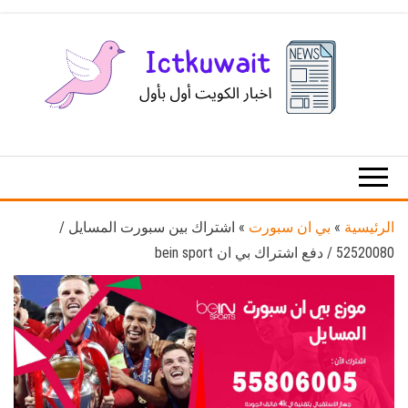
Ski
t
th
conten
اخبار
اخبار
الكويت
تكنولوجيا
المعلومات
والاتصالات
الرئيسية
»
بي ان سبورت
»
اشتراك بين سبورت المسايل /
52520080 / دفع اشتراك بي ان bein sport