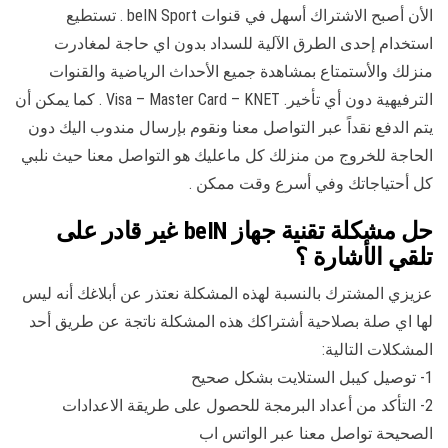
الأن أصبح الاشتراك أسهل في قنوات beIN Sport . تستطيع
استخدام إحدى الطرق الآلية للسداد بدون اي حاجة لمغادرت
منزلك والأستمتاع بمشاهدة جميع الأحداث الرياضية والقنوات
الترفيهية دون أي تأخير. Visa – Master Card – KNET . كما يمكن أن
يتم الدفع نقداً عبر التواصل معنا ونقوم بإرسال مندوب اليك دون
الحاجة للخروج من منزلك كل ماعليك هو التواصل معنا حيث نلبي
كل أحتياجاتك وفي أسرع وقت ممكن .
حل مشكلة تقنية جهاز beIN غير قادر على
تلقي الأشارة ؟
عزيزي المشترك بالنسبة لهذه المشكلة نعتذر عن أبلاغك أنه ليس
لها اي صلة بصلاحية أشتراكك هذه المشكلة ناتجة عن طريق أحد
المشكلات التالية:
1- توصيل كيبل الستلايت بشكل صحيح
2- التأكد من أعداد البرمجة للحصول على طريقة الاعدادات
الصحيحة تواصل معنا عبر الواتس اب