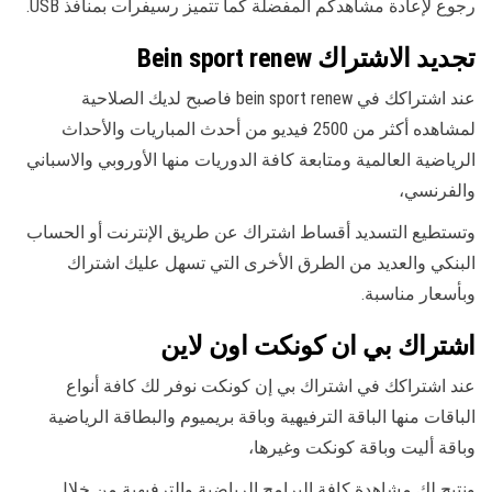
رجوع لإعادة مشاهدكم المفضلة كما تتميز رسيفرات بمنافذ USB.
تجديد الاشتراك Bein sport renew
عند اشتراكك في bein sport renew فاصبح لديك الصلاحية
لمشاهده أكثر من 2500 فيديو من أحدث المباريات والأحداث
الرياضية العالمية ومتابعة كافة الدوريات منها الأوروبي والاسباني
والفرنسي،
وتستطيع التسديد أقساط اشتراك عن طريق الإنترنت أو الحساب
البنكي والعديد من الطرق الأخرى التي تسهل عليك اشتراك
وبأسعار مناسبة.
اشتراك بي ان كونكت اون لاين
عند اشتراكك في اشتراك بي إن كونكت نوفر لك كافة أنواع
الباقات منها الباقة الترفيهية وباقة بريميوم والبطاقة الرياضية
وباقة أليت وباقة كونكت وغيرها،
ونتيح لك مشاهدة كافة البرامج الرياضية والترفيهية من خلال