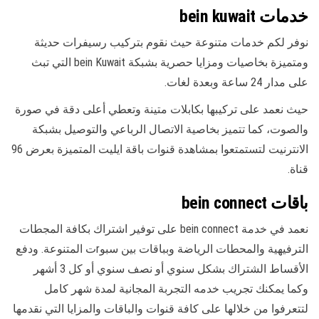
خدمات bein kuwait
نوفر لكم خدمات متنوعة حيث نقوم بتركيب رسيفرات حديثة
ومتميزة بخاصيات ومزايا حصرية بشبكة bein Kuwait التي تبث
على مدار 24 ساعة وبعدة لغات.
حيث نعمد على تركيبها بكابلات متينة وتعطي أعلى دقة في صورة
والصوت، كما تتميز بخاصية الاتصال الرباعي والتوصيل بشبكة
الانترنيت لتستمتعوا بمشاهدة قنوات باقة ايليت المتميزة بعرض 96
قناة.
باقات bein connect
نعمد في خدمة bein connect على توفير اشتراك بكافة المجطات
الترفيهية والمحطات الرياضة وبباقات بين سبوrت المتنوعة. ودفع
الأقساط الشتراك بشكل سنوي أو نصف سنوي أو كل 3 أشهر
وكما يمكنك تجريب خدمه التجربة المجانية لمدة شهر كامل
لتتعرفوا من خلالها على كافة قنوات والباقات والمزايا التي نقدمها