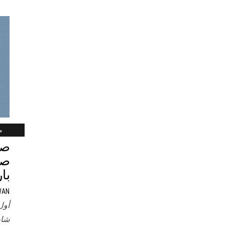
ما
صب
با
WAN
أول
شاط