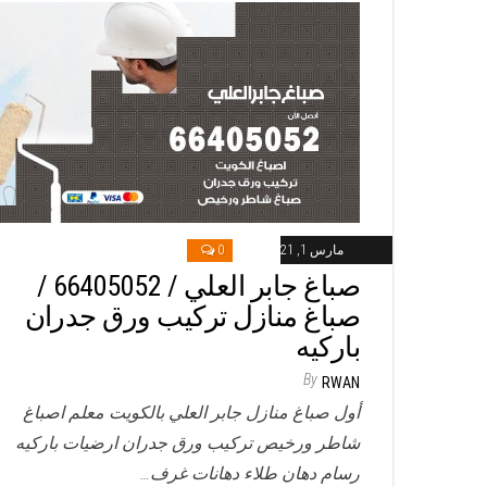
مارس 1, 2021
0
صباغ جابر العلي / 66405052 /
صباغ منازل تركيب ورق جدران
باركيه
By
RWAN
أول صباغ منازل جابر العلي بالكويت معلم اصباغ
شاطر ورخيص تركيب ورق جدران ارضيات باركيه
رسام دهان طلاء دهانات غرف…