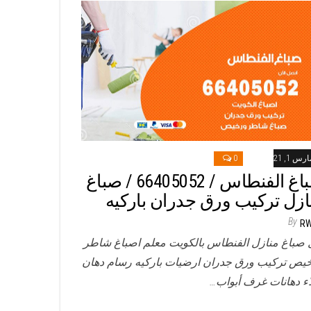
رس 1, 2021
0
صباغ الفنطاس / 66405052 / صباغ
ازل تركيب ورق جدران باركيه
By
R
 صباغ منازل الفنطاس بالكويت معلم اصباغ شاطر
يص تركيب ورق جدران ارضيات باركيه رسام دهان
ء دهانات غرف أبواب…