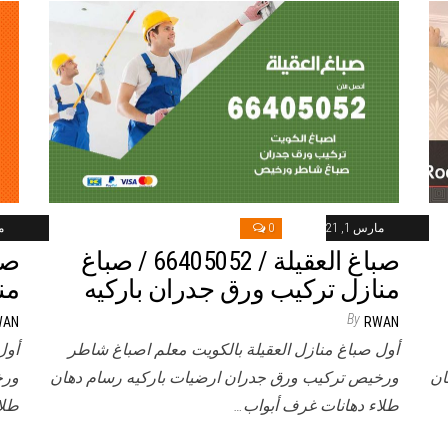
مارس 1, 2021
0
ما
صباغ العقيلة / 66405052 / صباغ
منازل تركيب ورق جدران باركيه
من
By
WAN
RWAN
أول صباغ منازل العقيلة بالكويت معلم اصباغ شاطر
أول
ان
ورخيص تركيب ورق جدران ارضيات باركيه رسام دهان
ورخ
طلاء دهانات غرف أبواب…
طلا