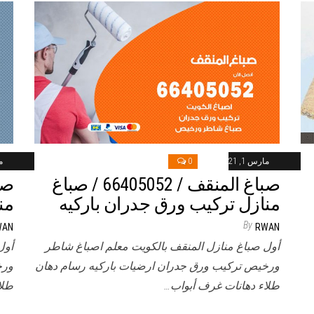
مارس 1, 2021
0
ما
صباغ المنقف / 66405052 / صباغ
منازل تركيب ورق جدران باركيه
من
By
WAN
RWAN
أول صباغ منازل المنقف بالكويت معلم اصباغ شاطر
أول
ورخيص تركيب ورق جدران ارضيات باركيه رسام دهان
ورخ
طلاء دهانات غرف أبواب…
طلا