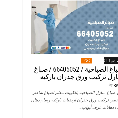
رس 1, 2021
0
صباغ الصباحية / 66405052 / صباغ
ازل تركيب ورق جدران باركيه
By
R
 صباغ منازل الصباحية بالكويت معلم اصباغ شاطر
يص تركيب ورق جدران ارضيات باركيه رسام دهان
ء دهانات غرف أبواب…