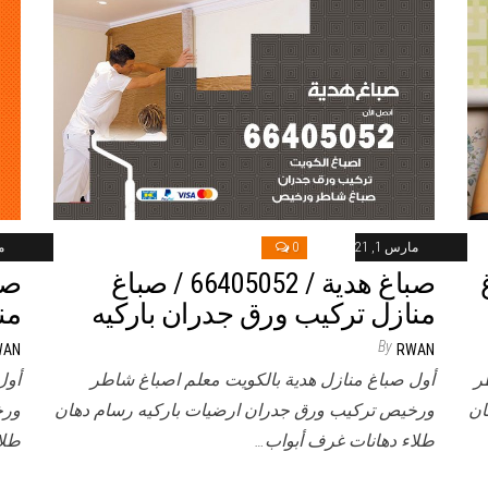
مارس 1, 2021
0
ما
باغ
صباغ هدية / 66405052 / صباغ
منازل تركيب ورق جدران باركيه
من
By
WAN
RWAN
ر
أول صباغ منازل هدية بالكويت معلم اصباغ شاطر
أول
ان
ورخيص تركيب ورق جدران ارضيات باركيه رسام دهان
ورخ
طلاء دهانات غرف أبواب…
طلا