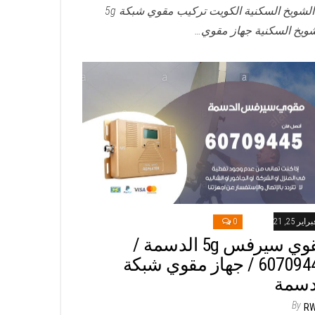
5g الشويخ السكنية الكويت تركيب مقوي شبكة 5g
شويخ السكنية جهاز مقوي…
راير 25, 2021
0
مقوي سيرفس 5g الدسمة /
60709445 / جهاز مقوي شبكة
دسمة
By
R