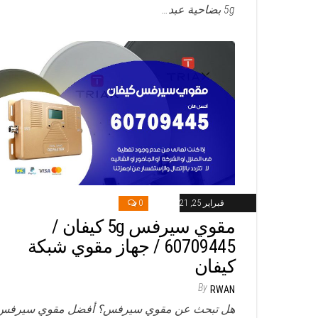
5g بضاحية عبد…
فبراير 25, 2021
0
مقوي سيرفس 5g كيفان /
60709445 / جهاز مقوي شبكة
كيفان
By
RWAN
هل تبحث عن مقوي سيرفس؟ أفضل مقوي سيرفس