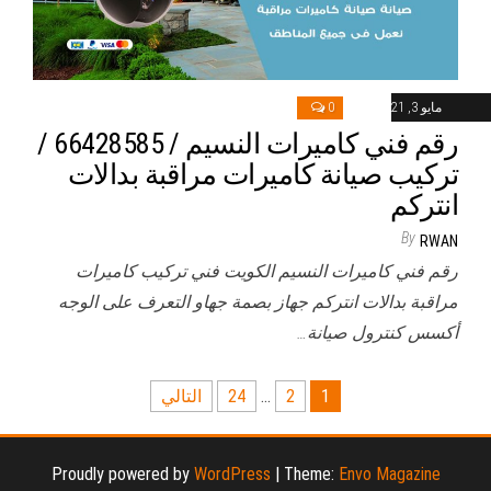
مايو 3, 2021
0
رقم فني كاميرات النسيم / 66428585 /
تركيب صيانة كاميرات مراقبة بدالات
انتركم
By
RWAN
رقم فني كاميرات النسيم الكويت فني تركيب كاميرات
مراقبة بدالات انتركم جهاز بصمة جهاو التعرف على الوجه
أكسس كنترول صيانة…
تعدد
1
2
…
24
التالي
صفحات
المقالات
Proudly powered by
WordPress
|
Theme:
Envo Magazine