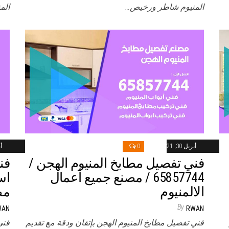
المنيوم شاطر ورخيص…
الم
أبريل 30, 2021
0
أب
فني تفصيل مطابخ المنيوم الهجن /
فن
65857744 / مصنع جميع أعمال
الالمنيوم
مص
By
WAN
RWAN
فني تفصيل مطابخ المنيوم الهجن بإتقان ودقة مع تقديم
فني