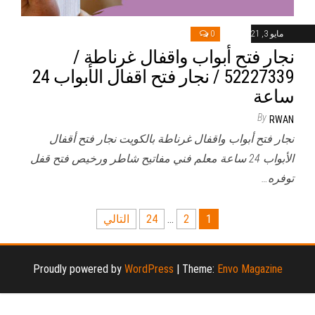
مايو 3, 2021
0
نجار فتح أبواب واقفال غرناطة /
52227339 / نجار فتح اقفال الأبواب 24
ساعة
By
RWAN
نجار فتح أبواب واقفال غرناطة بالكويت نجار فتح أقفال
الأبواب 24 ساعة معلم فني مفاتيح شاطر ورخيص فتح قفل
توفره…
تعدد
1
2
…
24
التالي
صفحات
المقالات
Proudly powered by
WordPress
|
Theme:
Envo Magazine