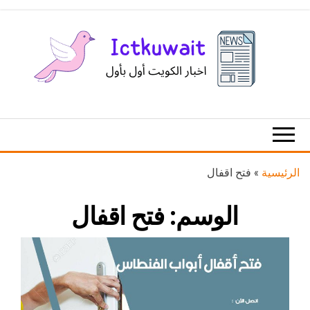
Ski
t
th
conten
اخبار
اخبار
الكويت
تكنولوجيا
المعلومات
والاتصالات
الرئيسية
»
فتح اقفال
الوسم:
فتح اقفال