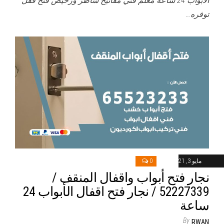
الأبواب 24 ساعة معلم فني مفاتيح شاطر ورخيص فتح قفل
توفره…
مايو 3, 2021
0
نجار فتح أبواب واقفال المنقف /
52227339 / نجار فتح اقفال الأبواب 24
ساعة
By
RWAN