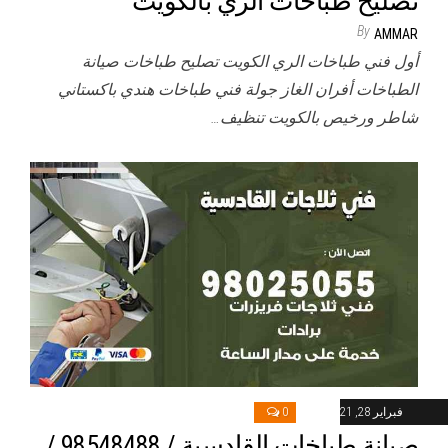
تصليح طباخات الري بالكويت
By
AMMAR
أول فني طباخات الري الكويت تصليح طباخات صيانة
الطباخات أفران الغاز جولة فني طباخات هندي باكستاني
شاطر ورخيص بالكويت تنظيف…
فبراير 28, 2021
0
صيانة طباخات القادسية / 98548488 /