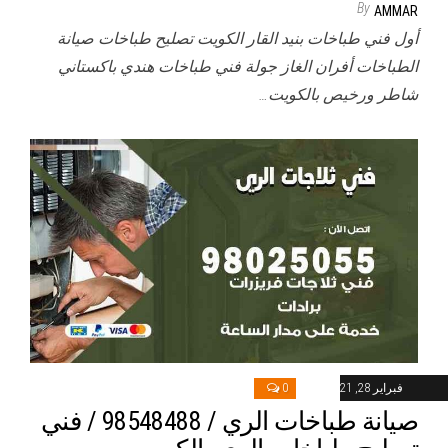
By
AMMAR
أول فني طباخات بنيد القار الكويت تصليح طباخات صيانة
الطباخات أفران الغاز جولة فني طباخات هندي باكستاني
شاطر ورخيص بالكويت…
فبراير 28, 2021
0
صيانة طباخات الري / 98548488 / فني