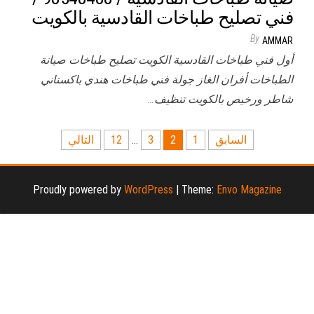
فني تصليح طباخات القادسية بالكويت
By
AMMAR
أول فني طباخات القادسية الكويت تصليح طباخات صيانة
الطباخات أفران الغاز جولة فني طباخات هندي باكستاني
شاطر ورخيص بالكويت تنظيف…
تعدد
السابق
1
2
3
…
12
التالي
صفحات
المقالات
Proudly powered by
WordPress
|
Theme:
Envo Magazine