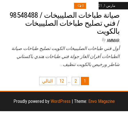
مارس 1, 2021
0
صيانة طباخات الصليبيخات / 98548488
/ فني تصليح طباخات الصليبيخات
بالكويت
By
AMMAR
أول فني طباخات الصليبيخات الكويت تصليح طباخات صيانة
الطباخات أفران الغاز جولة فني طباخات هندي باكستاني
شاطر ورخيص بالكويت تنظيف…
تعدد
1
2
…
12
التالي
صفحات
المقالات
Proudly powered by
WordPress
|
Theme:
Envo Magazine