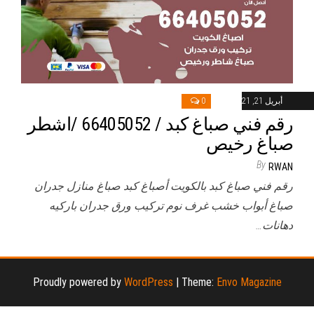
أبريل 21, 2021
0
رقم فني صباغ كبد / 66405052 /اشطر
صباغ رخيص
By
RWAN
رقم فني صباغ كبد بالكويت أصباغ كبد صباغ منازل جدران
صباغ أبواب خشب غرف نوم تركيب ورق جدران باركيه
دهانات…
Proudly powered by
WordPress
|
Theme:
Envo Magazine