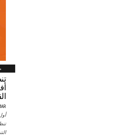
ما
أف
ال
MAR
أول
تنظ
الت