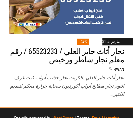
مارس 2, 2021
0
نجار أثاث جابر العلي / 65523233 / رقم
معلم نجار شاطر ورخيص
By
RWAN
نجار أثاث جابر العلي بالكويت نجار خشب أبواب كبت غرف
النوم نجار مطابخ أبواب أكورديون سحابة جرارة معكم لتقديم
الكثير…
Proudly powered by
WordPress
|
Theme:
Envo Magazine