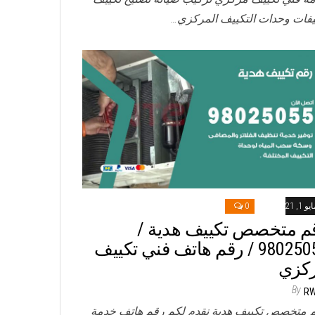
فات وحدات التكييف المركزي…
و 1, 2021
0
م متخصص تكييف هدية /
98025055 / رقم هاتف فني تكييف
كزي
By
R
 متخصص تكييف هدية نقدم لكم رقم هاتف خدمة