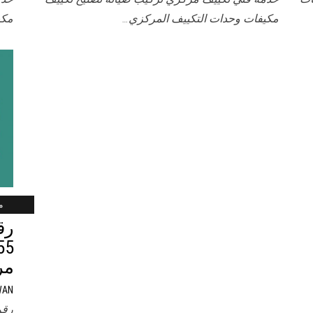
مكيفات وحدات التكييف المركزي…
مكي
ماي
رق
مر
WAN
رقم