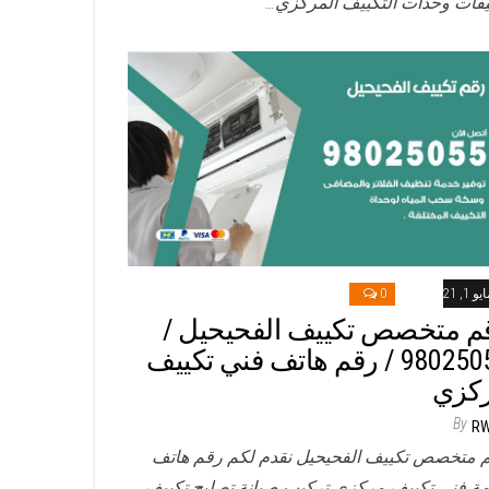
فات وحدات التكييف المركزي…
و 1, 2021
0
م متخصص تكييف الفحيحيل /
98025055 / رقم هاتف فني تكييف
كزي
By
R
 متخصص تكييف الفحيحيل نقدم لكم رقم هاتف
ة فني تكييف مركزي تركيب صيانة تصليح تكييف