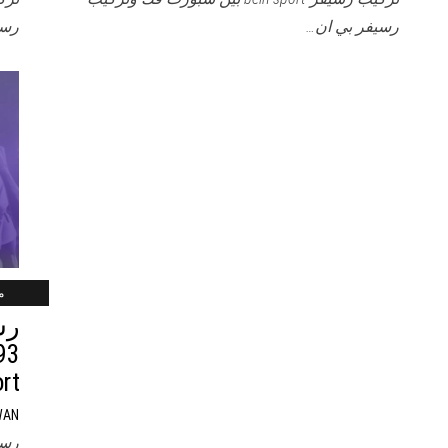
رسيفر بي ان…
رسي
ماي
رس
rt
WAN
رسي