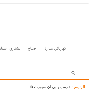
Skip
to
the
content
كهربائي منازل
صباغ
يشترون سيار
الرئيسية
»
رسيفر بي ان سبورت 4k