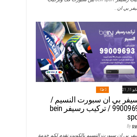
فر بي ان…
و 11, 2021
0
يفر بي ان سبورت النسيم /
99009693 / تركيب رسيفر bein
spo
By
R
فر بي ان سبورت النسيم بالكويت نقدم لكم خدمة