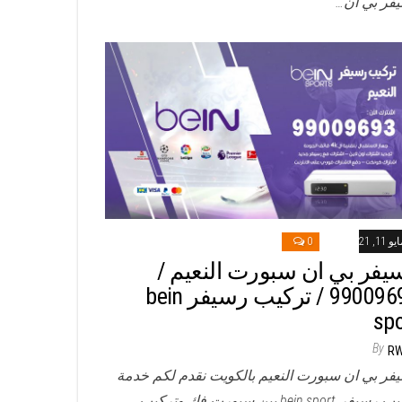
فر بي ان…
و 11, 2021
0
يفر بي ان سبورت النعيم /
99009693 / تركيب رسيفر bein
spo
By
R
فر بي ان سبورت النعيم بالكويت نقدم لكم خدمة
تركيب رسيفر bein sport بين سبورت فك وتركيب