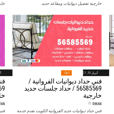
خارجية تفصيل ديوانيات ومقاعد حديد…
خار
أبريل 30, 2021
0
أب
فني حداد ديوانيات الفروانية /
فن
56585569 / حداد جلسات حديد
خارجية
خا
By
WAN
RWAN
فني حداد ديوانيات حديد الفروانية الكويت نقدم خدمة
فني