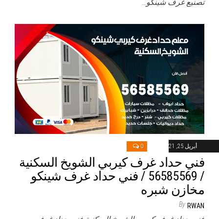
تصنيع غرف شينكو…
أبريل 25, 2021
0
فني حداد غرف كيربي الشويخ السكنية
/ 56585569 / فني حداد غرف شينكو
مخازن شبره
By
RWAN