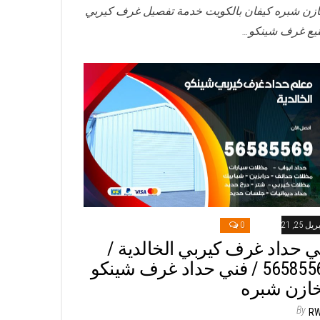
زن شبره كيفان بالكويت خدمة تفصيل غرف كيربي
يع غرف شينكو…
ريل 25, 2021
0
ي حداد غرف كيربي الخالدية /
56585569 / فني حداد غرف شينكو
ازن شبره
By
R