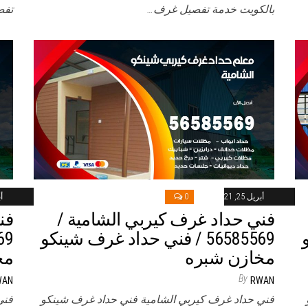
بالكويت خدمة تفصيل غرف…
تفص
أبريل 25, 2021
0
أب
فني حداد غرف كيربي الشامية /
فن
و
56585569 / فني حداد غرف شينكو
مخازن شبره
مخ
By
WAN
RWAN
فني حداد غرف كيربي الشامية فني حداد غرف شينكو
فني