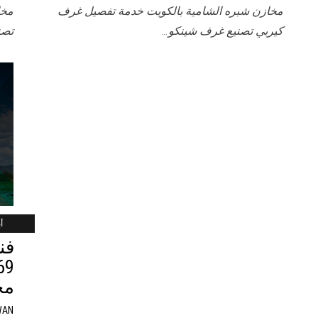
مخازن شبره الشامية بالكويت خدمة تفصيل غرف
مخا
كيربي تصنيع غرف شينكو…
تصن
أب
فن
مخ
WAN