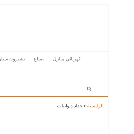
Skip
to
the
content
كهربائي منازل
صباغ
يشترون سيار
الرئيسية
»
حداد ديواتيات