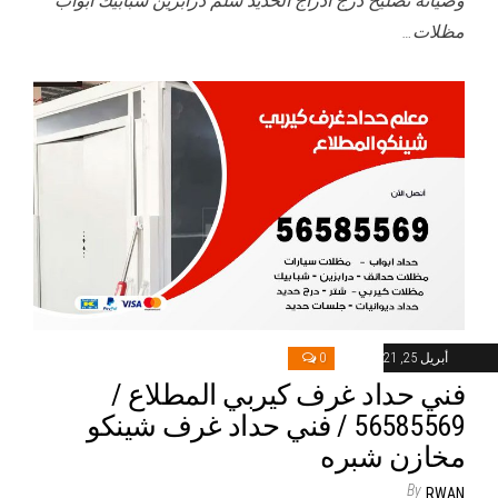
وصيانة تصليح درج ادراج الحديد سلم درابزين شبابيك أبواب
مظلات…
أبريل 25, 2021
0
فني حداد غرف كيربي المطلاع /
56585569 / فني حداد غرف شينكو
مخازن شبره
By
RWAN