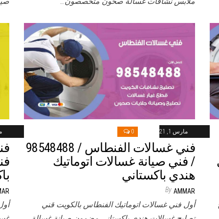
ملابس نشافات غسالة صحون متخصصون…
صيا
مارس 1, 2021
0
ما
فني غسالات الفنطاس / 98548488
/ فني صيانة غسالات اتوماتيك
فن
هندي باكستاني
با
By
MAR
AMMAR
أول فني غسالات اتوماتيك الفنطاس بالكويت قني
أول
س
تصليح غسالات هندي باكستاني مضمون صيانة غسالة
غسا