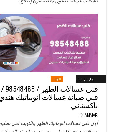
نشافات غسالة صحون متخصصون إصلاح…
مارس 1, 2021
0
فني غسالات الظهر / 98548488 /
فني صيانة غسالات اتوماتيك هندي
باكستاني
By
AMMAR
أول فني غسالات اتوماتيك الظهر بالكويت قني تصليح
غسالات هندي باكستاني مضمون صيانة غسالة ملاب