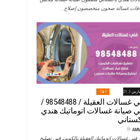
فات غسالة صحون متخصصون إصلاح…
رس 1, 2021
0
فني غسالات العقيلة / 98548488 /
ي صيانة غسالات اتوماتيك هندي
كستاني
By
AM
 فني غسالات اتوماتيك العقيلة بالكويت قني تصليح