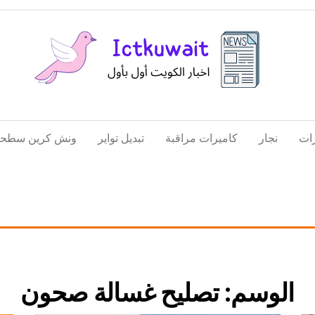
اخبار
اخبار
الكويت
تكنولوجيا
ات
نجار
كاميرات مراقبة
تبديل تواير
ونش كرين سطحة
المعلومات
والاتصالات
الوسم:
تصليح غسالة صحون