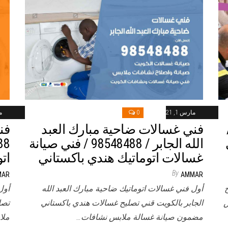
مارس 1, 2021
0
ما
985 /
فني غسالات ضاحية مبارك العبد
فن
الله الجابر / 98548488 / فني صيانة
غسالات اتوماتيك هندي باكستاني
ات
By
MAR
AMMAR
أول فني غسالات اتوماتيك ضاحية مبارك العبد الله
أول
س
الجابر بالكويت قني تصليح غسالات هندي باكستاني
تصل
مضمون صيانة غسالة ملابس نشافات…
ملا