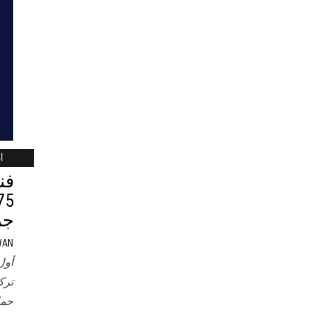
أب
فن
جر
WAN
أول
ترك
حما