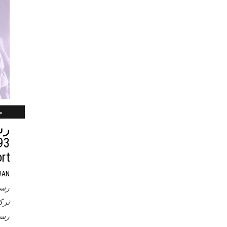
ماي
رس
rt
WAN
رسي
رسي