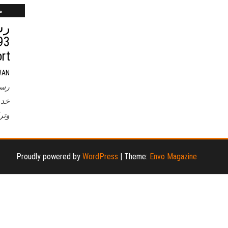
ماي
رس
rt
WAN
رسي
وتر
Proudly powered by
WordPress
|
Theme:
Envo Magazine