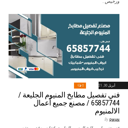
ورخيص…
أبريل 30, 2021
0
فني تفصيل مطابخ المنيوم الجليعة /
65857744 / مصنع جميع أعمال
الالمنيوم
By
RWAN