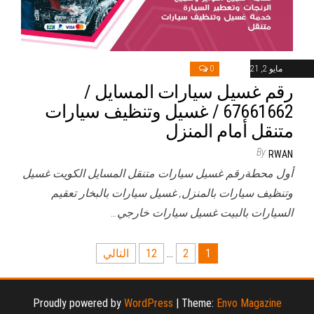
مايو 2, 2021
0
رقم غسيل سيارات المسايل /
67661662 / غسيل وتنظيف سيارات
متنقل أمام المنزل
By
RWAN
أول محطةرقم غسيل سيارات متنقل المسايل الكويت غسيل
وتنظيف سيارات بالمنزل, غسيل سيارات بالبخار تعقيم
السيارات بالبيت غسيل سيارات خارجي…
تعدد
1
2
…
12
التالي
صفحات
المقالات
Proudly powered by
WordPress
|
Theme:
Envo Magazine