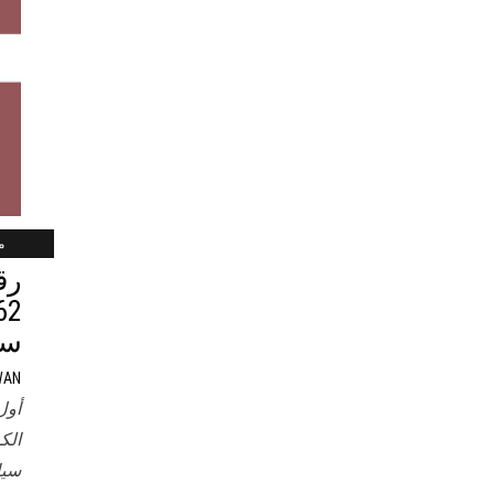
ماي
رق
سي
WAN
أول
الك
سيا