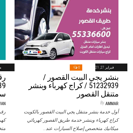
فبراير 27, 2021
0
ماي
بنشر يجي البيت القصور /
رق
51232939‬ / كراج كهرباء وبنشر
متنقل القصور
سي
By
WAN
AMMAR
أول خدمة بنشر متنقل يجي البيت القصور بالكويت
رقم
كراج كهرباء وبنشر خدمة طريق القصور كهربائي
كهر
ميكانيك متخصص إصلاح السيارات عند…
متخ